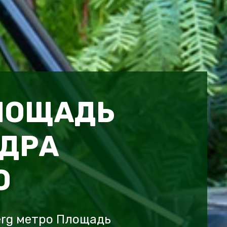
ЛОЩАДЬ
ДРА
О
erg метро Площадь